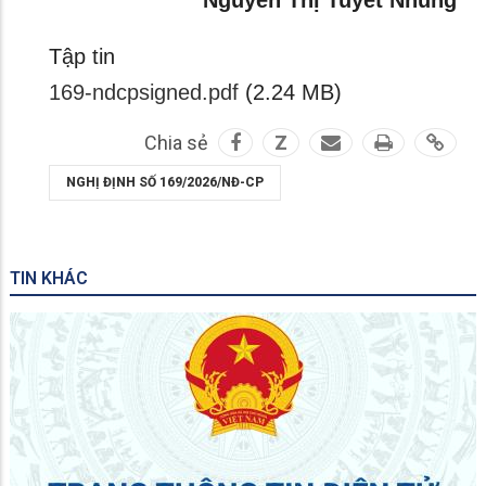
Nguyễn Thị Tuyết Nhung
Tập tin
169-ndcpsigned.pdf
(2.24 MB)
Chia sẻ
Z
NGHỊ ĐỊNH SỐ 169/2026/NĐ-CP
TIN KHÁC