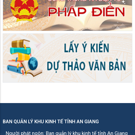
BAN QUẢN LÝ KHU KINH TẾ TỈNH AN GIANG
Người phát ngôn: Ban quản lý khu kinh tế tỉnh An Giang