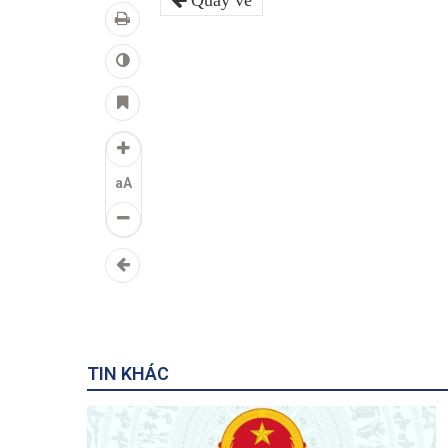
Quay về
aA
TIN KHÁC