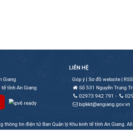
LIÊN HỆ
An Giang
Góp ý
|
Sơ đồ website
|
RSS
 tế tỉnh An Giang
Số 531 Nguyễn Trung Trự
02973 942 791
-
02
bqlkkt@angiang.gov.vn
 thông tin điện tử Ban Quản lý Khu kinh tế tỉnh An Giang. Al