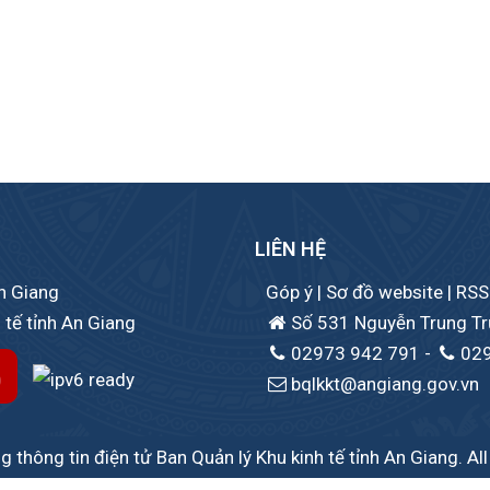
LIÊN HỆ
An Giang
Góp ý
|
Sơ đồ website
|
RSS
 tế tỉnh An Giang
Số 531 Nguyễn Trung Trự
02973 942 791
-
02
bqlkkt@angiang.gov.vn
 thông tin điện tử Ban Quản lý Khu kinh tế tỉnh An Giang. Al