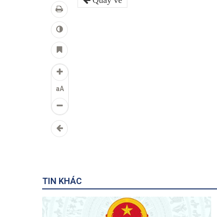
Quay về
aA
TIN KHÁC