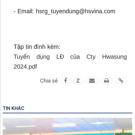
- Email: hsrg_tuyendung@hsvina.com
Tập tin đính kèm:
Tuyển dụng LĐ của Cty Hwasung
2024.pdf
Chia sẻ
Z
TIN KHÁC