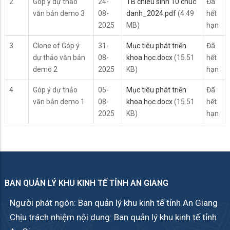
2
Góp ý dự thảo
24-
TB chieu sinh 10 chuc
Đã
văn bản demo 3
08-
danh_2024.pdf
(4.49
hết
2025
MB)
hạn
3
Clone of Góp ý
31-
Mục tiêu phát triển
Đã
dự thảo văn bản
08-
khoa học.docx
(15.51
hết
demo 2
2025
KB)
hạn
4
Góp ý dự thảo
05-
Mục tiêu phát triển
Đã
văn bản demo 1
08-
khoa học.docx
(15.51
hết
2025
KB)
hạn
BAN QUẢN LÝ KHU KINH TẾ TỈNH AN GIANG
Người phát ngôn: Ban quản lý khu kinh tế tỉnh An Giang
Chịu trách nhiệm nội dung: Ban quản lý khu kinh tế tỉnh