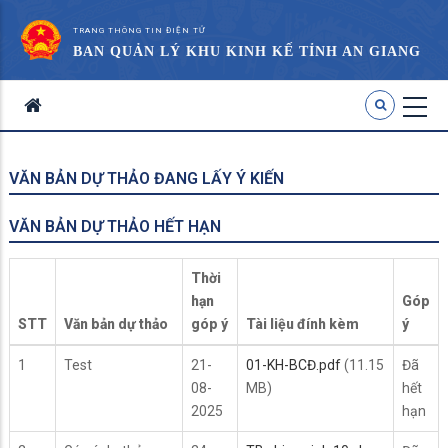
TRANG THÔNG TIN ĐIỆN TỬ
BAN QUẢN LÝ KHU KINH KẾ TỈNH AN GIANG
VĂN BẢN DỰ THẢO ĐANG LẤY Ý KIẾN
VĂN BẢN DỰ THẢO HẾT HẠN
Thời
hạn
Góp
STT
Văn bản dự thảo
góp ý
Tài liệu đính kèm
ý
1
Test
21-
01-KH-BCĐ.pdf
(11.15
Đã
08-
MB)
hết
2025
hạn