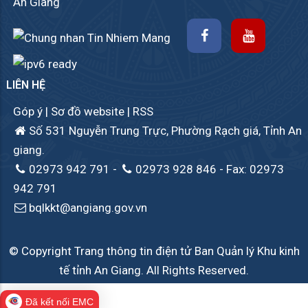
An Giang
LIÊN HỆ
Góp ý
|
Sơ đồ website
|
RSS
Số 531 Nguyễn Trung Trực, Phường Rạch giá, Tỉnh An
giang.
02973 942 791
-
02973 928 846
- Fax: 02973
942 791
bqlkkt@angiang.gov.vn
© Copyright Trang thông tin điện tử Ban Quản lý Khu kinh
tế tỉnh An Giang. All Rights Reserved.
Đã kết nối EMC