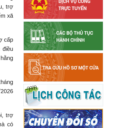
, trợ
ểm xã
ợ cấp
 điều
 hằng
tháng
/2026
, trợ
mà có