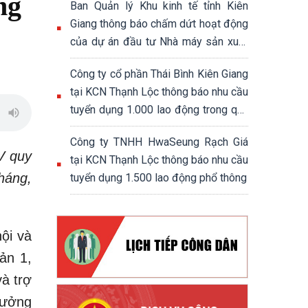
ng
Ban Quản lý Khu kinh tế tỉnh Kiên
Giang thông báo chấm dứt hoạt động
của dự án đầu tư Nhà máy sản xuất
đế giày và giày dép xuất khẩu
Công ty cổ phần Thái Bình Kiên Giang
tại KCN Thạnh Lộc thông báo nhu cầu
tuyển dụng 1.000 lao động trong quý
4/2024
Công ty TNHH HwaSeung Rạch Giá
V quy
tại KCN Thạnh Lộc thông báo nhu cầu
tháng,
tuyển dụng 1.500 lao động phổ thông
ội và
ản 1,
à trợ
hưởng