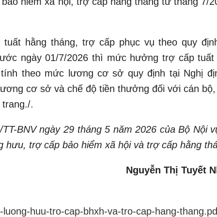
 bảo hiểm xã hội, trợ cấp hằng tháng từ tháng 7/2
tuất hằng tháng, trợ cấp phục vụ theo quy địn
trước ngày 01/7/2026 thì mức hưởng trợ cấp tuất
tính theo mức lương cơ sở quy định tại Nghị đị
ơng cơ sở và chế độ tiền thưởng đối với cán bộ,
trang./.
/TT-BNV ngày 29 tháng 5 năm 2026 của Bộ Nội v
ơng hưu, trợ cấp bảo hiểm xã hội và trợ cấp hằng th
Nguyễn Thị Tuyết 
nh-luong-huu-tro-cap-bhxh-va-tro-cap-hang-thang.pd