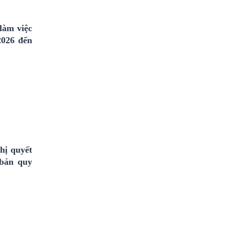
làm việc
2026 đến
hị quyết
bản quy