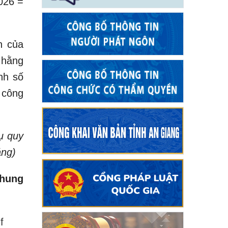
026 =
h của
 hằng
nh số
 công
ụ quy
áng)
Nhung
f