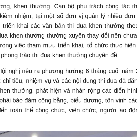
ương, khen thưởng. Cán bộ phụ trách công tác th
iêm nhiệm, tại một số đơn vị quản lý nhiều đơn 
 triển khai các văn bản thi đua khen thưởng the
i đua khen thưởng thường xuyên thay đổi nên chư
trong việc tham mưu triển khai, tổ chức thực hiện
à phong trào thi đua khen thưởng chuyên đề.
ội nghị nêu ra phương hướng 6 tháng cuối năm 
 chỉ tiêu, nhiệm vụ và các nội dung thi đua đã đă
hen thưởng, phát hiện và nhân rộng các điển hình
 phải bảo đảm công bằng, biểu dương, tôn vinh các
 đến toàn thể công chức, viên chức, người lao độn