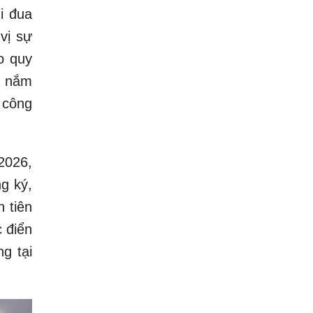
i đua
vị sự
o quy
a nắm
 công
2026,
ng ký,
 tiên
 điển
g tại