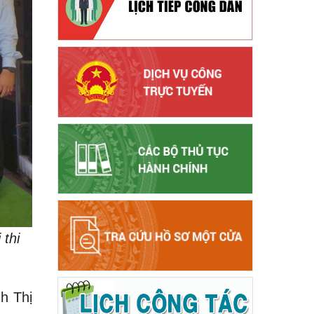
thi
h Thị