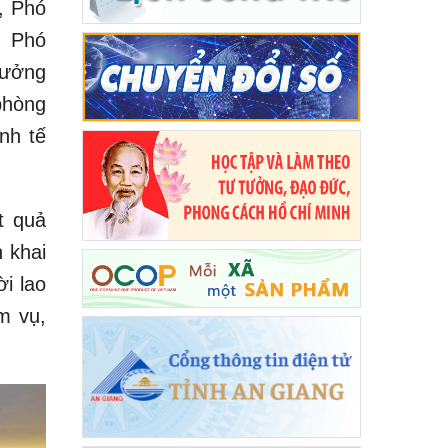
, Phó
, Phó
rưởng
phòng
nh tế
t quả
 khai
i lao
m vụ,