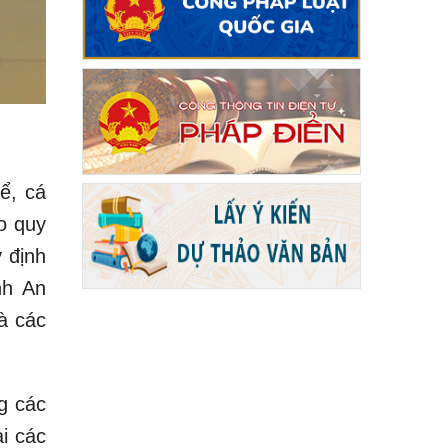
ể, cá
o quy
 định
nh An
à các
g các
ại các