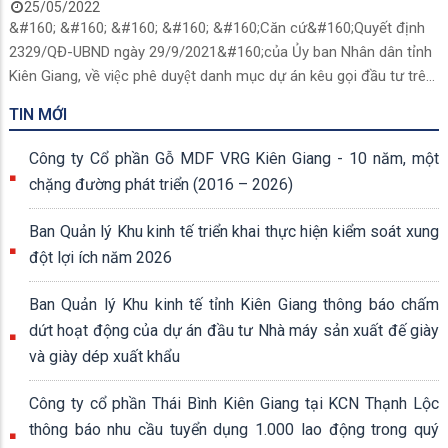
25/05/2022
&#160; &#160; &#160; &#160; &#160;Căn cứ&#160;Quyết định
2329/QĐ-UBND ngày 29/9/2021&#160;của Ủy ban Nhân dân tỉnh
Kiên Giang, về việc phê duyệt danh mục dự án kêu gọi đầu tư trên
địa bàn tỉnh Kiên Giang giai đoạn 2021&#160;- 2025, trong
TIN MỚI
đo&#769;co&#769;các dự án kêu gọi đầu tư vào Khu công
nghiệp của tỉnh Kiên Giang, cụ thể:(File đính kèm)
Công ty Cổ phần Gỗ MDF VRG Kiên Giang - 10 năm, một
chặng đường phát triển (2016 – 2026)
Ban Quản lý Khu kinh tế triển khai thực hiện kiểm soát xung
đột lợi ích năm 2026
Ban Quản lý Khu kinh tế tỉnh Kiên Giang thông báo chấm
dứt hoạt động của dự án đầu tư Nhà máy sản xuất đế giày
và giày dép xuất khẩu
Công ty cổ phần Thái Bình Kiên Giang tại KCN Thạnh Lộc
thông báo nhu cầu tuyển dụng 1.000 lao động trong quý