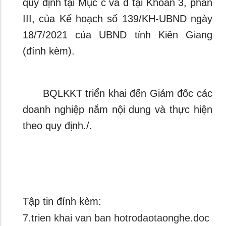
quy định tại Mục c và d tại Khoản 3, phần
III, của Kế hoạch số 139/KH-UBND ngày
18/7/2021 của UBND tỉnh Kiên Giang
(đính kèm).
BQLKKT triển khai đến Giám đốc các
doanh nghiệp nắm nội dung và thực hiện
theo quy định./.
Tập tin đính kèm:
7.trien khai van ban hotrodaotaonghe.doc