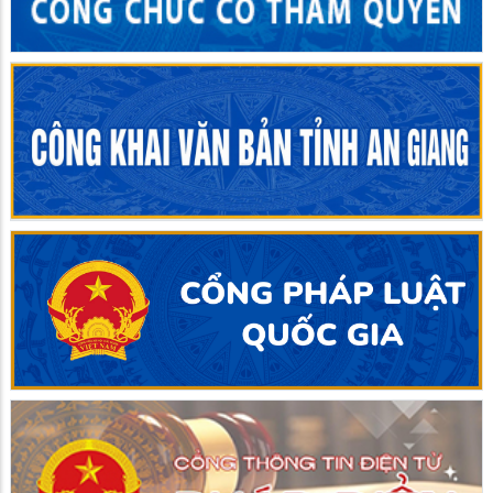
Kiến tạo môi trường đầu tư hiện đại
30/07/2026
TIN MỚI
Công ty Cổ phần Gỗ MDF VRG Kiên Giang - 10 năm, một
chặng đường phát triển (2016 – 2026)
Ban Quản lý Khu kinh tế triển khai thực hiện kiểm soát xung
đột lợi ích năm 2026
Ban Quản lý Khu kinh tế tỉnh Kiên Giang thông báo chấm
dứt hoạt động của dự án đầu tư Nhà máy sản xuất đế giày
và giày dép xuất khẩu
Công ty cổ phần Thái Bình Kiên Giang tại KCN Thạnh Lộc
thông báo nhu cầu tuyển dụng 1.000 lao động trong quý
4/2024