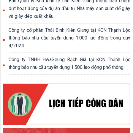
Kiến tạo môi trường đầu tư hiện đại
30/07/2026
TIN MỚI
Công ty Cổ phần Gỗ MDF VRG Kiên Giang - 10 năm, một
chặng đường phát triển (2016 – 2026)
Ban Quản lý Khu kinh tế triển khai thực hiện kiểm soát xung
đột lợi ích năm 2026