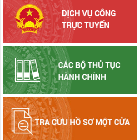
Ban Quản lý Khu kinh tế tỉnh Kiên Giang thông báo chấm
dứt hoạt động của dự án đầu tư Nhà máy sản xuất đế giày
và giày dép xuất khẩu
Công ty cổ phần Thái Bình Kiên Giang tại KCN Thạnh Lộc
thông báo nhu cầu tuyển dụng 1.000 lao động trong quý
4/2024
Công ty TNHH HwaSeung Rạch Giá tại KCN Thạnh Lộc
thông báo nhu cầu tuyển dụng 1.500 lao động phổ thông