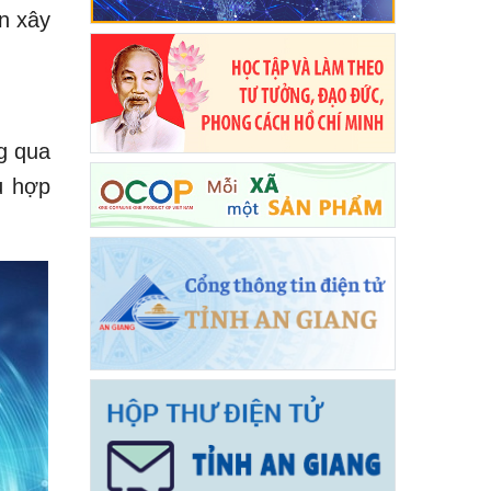
ần xây
h
g qua
ù hợp