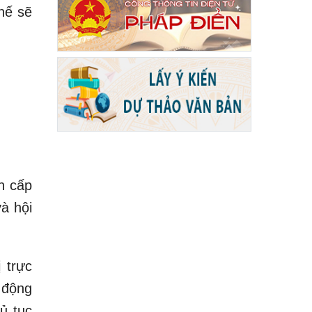
chế sẽ
h cấp
à hội
 trực
 động
ủ tục