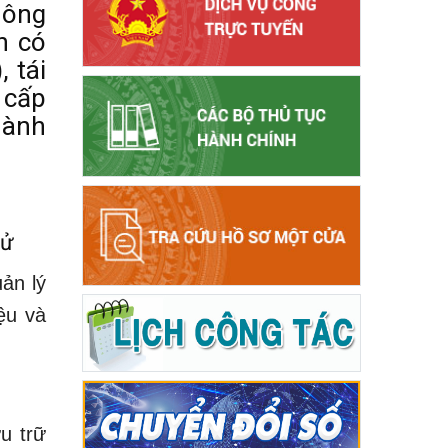
hông
h có
 tái
 cấp
hành
tử
uản lý
ệu và
u trữ