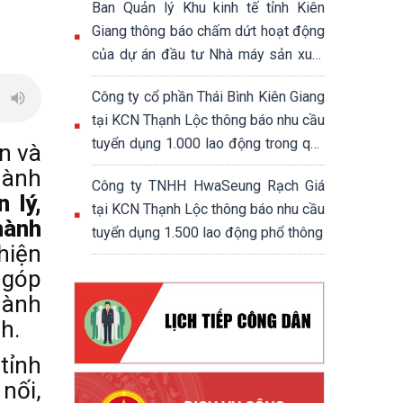
Ban Quản lý Khu kinh tế tỉnh Kiên
Giang thông báo chấm dứt hoạt động
của dự án đầu tư Nhà máy sản xuất
đế giày và giày dép xuất khẩu
Công ty cổ phần Thái Bình Kiên Giang
tại KCN Thạnh Lộc thông báo nhu cầu
tuyển dụng 1.000 lao động trong quý
n và
4/2024
hành
Công ty TNHH HwaSeung Rạch Giá
 lý,
tại KCN Thạnh Lộc thông báo nhu cầu
hành
tuyển dụng 1.500 lao động phổ thông
hiện
 góp
hành
h.
tỉnh
nối,