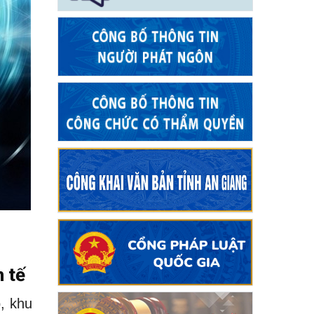
h tế
, khu