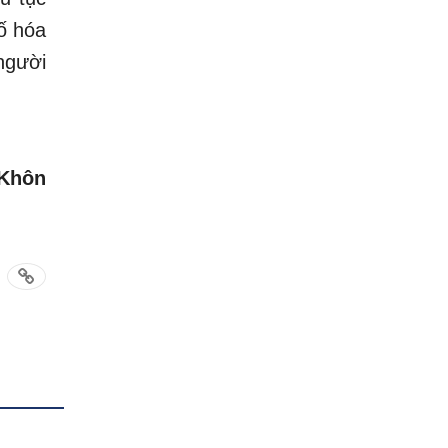
ố hóa
người
 Khôn