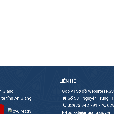
LIÊN HỆ
An Giang
Góp ý
|
Sơ đồ website
|
RSS
 tế tỉnh An Giang
Số 531 Nguyễn Trung Trự
02973 942 791
-
02
bqlkkt@angiang.gov.vn