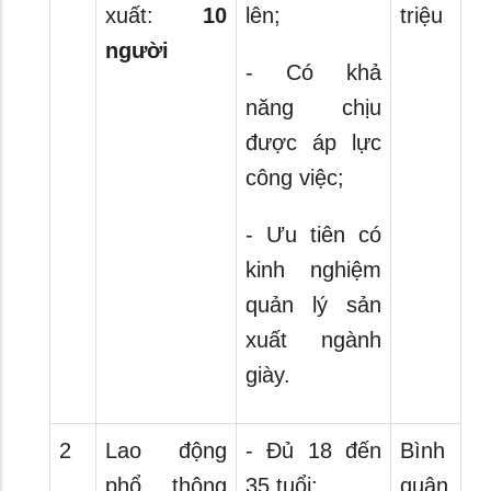
xuất:
10
lên;
triệu
người
- Có khả
năng chịu
được áp lực
công việc;
- Ưu tiên có
kinh nghiệm
quản lý sản
xuất ngành
giày.
2
Lao động
- Đủ 18 đến
Bình
phổ thông
35 tuổi;
quân