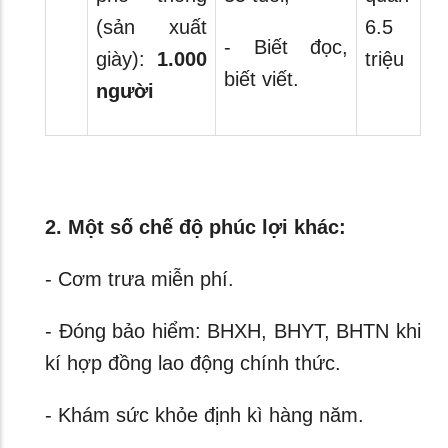
(sản xuất
6.5
- Biết đọc,
giày):
1.000
triệu
biết viết.
người
2. Một số chế độ phúc lợi khác:
- Cơm trưa miễn phí.
- Đóng bảo hiểm: BHXH, BHYT, BHTN khi
kí hợp đồng lao động chính thức.
- Khám sức khỏe định kì hàng năm.